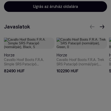
Ugrás az áruház oldalára
Javaslatok
Horze
Horze
Cavallo Hoof Boots F.R.A.
Cavallo Hoof Boots F.R.A. Trek
C
Simple SRS Patacipő
SRS Patacipő (normál/pár),
B
(normál/pár), Black, 5
Green, 0
B
82490 HUF
102290 HUF