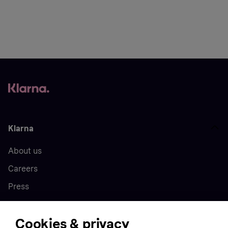
Klarna
About us
Careers
Press
Cookies & privacy
Home