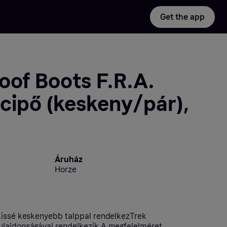
Get the app
oof Boots F.R.A.
cipő (keskeny/pár),
Áruház
Horze
kissé keskenyebb talppal rendelkezTrek
ulajdonságával rendelkezik.A megfelelméret