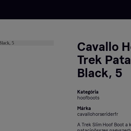
Cavallo H
Trek Pata
Black, 5
Kategória
hoofboots
Márka
cavallohorseriderfr
A Trek Slim Hoof Boot a 
patacipösszes nagyszert