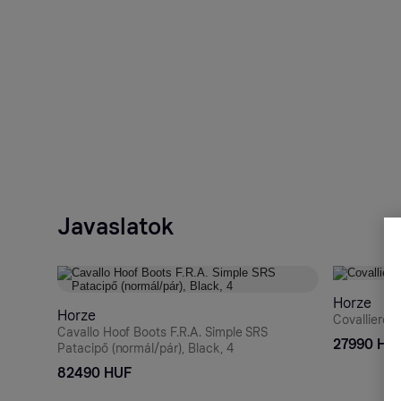
Javaslatok
Horze
Horze
Covalliero P
Cavallo Hoof Boots F.R.A. Simple SRS
27990 HU
Patacipő (normál/pár), Black, 4
82490 HUF