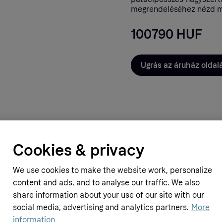
megrendeléséhez nézd me
100790 HUF
Ugrás az áruház oldal
Cookies & privacy
We use cookies to make the website work, personalize
Horze
atacipő (1 db), Black, 10
content and ads, and to analyse our traffic. We also
Cavallo Hoof Boots F.R.A. Sport P
F
(slim), Black, 2
share information about your use of our site with our
82490 HUF
social media, advertising and analytics partners.
More
information