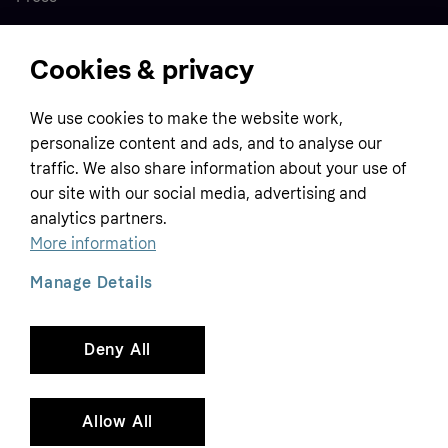
Cookies & privacy
Home
We use cookies to make the website work,
Customer service
Business
personalize content and ads, and to analyse our
Terms & conditions
traffic. We also share information about your use of
Sell with Klarna
our site with our social media, advertising and
Privacy policy
analytics partners.
Global
Contact us
Tracking technology notice
More information
Developer documentation
Manage Details
Deny All
Copyright © 2005-2026 Klarna Bank AB (publ). Headquarters: Stockholm, Sweden. All
rights reserved. Klarna Bank AB (publ). Sveavägen 46, 111 34 Stockholm. Organization
number: 556737-0431
Allow All
Cookies
Klarna.com