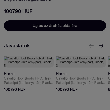
100790 HUF
Ugrás az áruház oldalára
Javaslatok
Horze
Horze
Cavallo Hoof Boots F.R.A. Trek
Cavallo Hoof Boots F.R.A. Trek
C
Patacipő (keskeny/pár), Black,
Patacipő (keskeny/pár), Black,
S
5
3
(
100790 HUF
100790 HUF