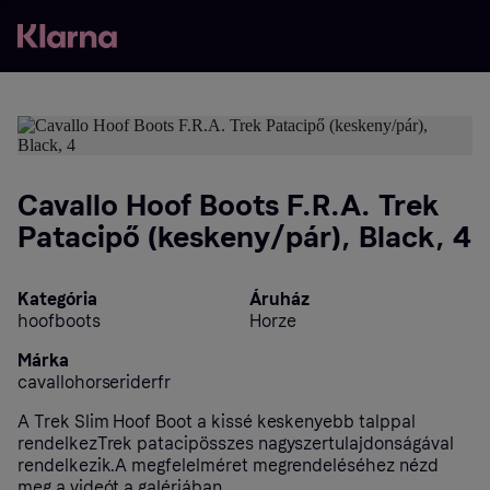
Cavallo Hoof Boots F.R.A. Trek
Patacipő (keskeny/pár), Black, 4
Kategória
Áruház
hoofboots
Horze
Márka
cavallohorseriderfr
A Trek Slim Hoof Boot a kissé keskenyebb talppal
rendelkezTrek patacipösszes nagyszertulajdonságával
rendelkezik.A megfelelméret megrendeléséhez nézd
meg a videót a galériában.