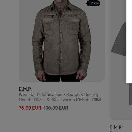
- 25%
E.M.P.
Wornstar Pitkähihainen - Search & Destroy
Hemd - Olive - S- 3XL - varten Miehet - Oliivi
75.99 EUR
100.99 EUR
E.M.P.