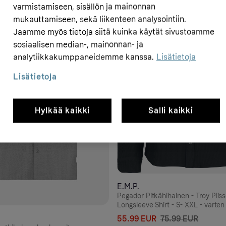
varmistamiseen, sisällön ja mainonnan
- 29%
mukauttamiseen, sekä liikenteen analysointiin.
Jaamme myös tietoja siitä kuinka käytät sivustoamme
sosiaalisen median-, mainonnan- ja
analytiikkakumppaneidemme kanssa.
Lisätietoja
Lisätietoja
Hylkää kaikki
Salli kaikki
E.M.P.
Pegador Pitkähihainen - Troy Plis
Longsleeve Shirt - S- XXL - varten
Musta
55.99 EUR
75.99 EUR