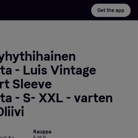
Get the app
Lyhythihainen
ta - Luis Vintage
rt Sleeve
ta - S- XXL - varten
liivi
Kauppa
sat Ka
E.M.P.