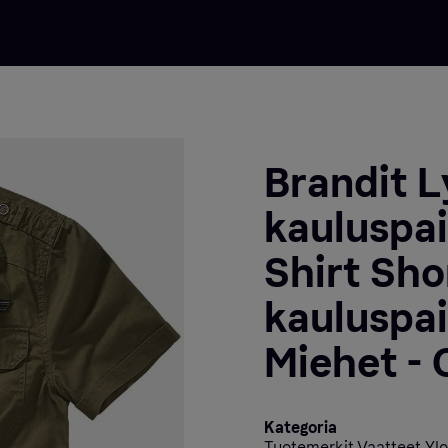
Brandit 
kauluspai
Shirt Sho
kauluspai
Miehet - O
Kategoria
Tuotemerkit Vaatteet Ylo