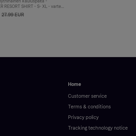
hythihainen kauluspaita -
 RESORT SHIRT - S- XL - varten
uskeanharmaa
27.99 EUR
Home
Customer service
Terms & conditions
Privacy policy
Tracking technology notice