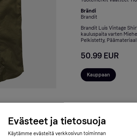
Brändi
Brandit
Brandit Luis Vintage Shi
kauluspaita varten Miehet 
Pelkistetty, Päämateriaali
50.99 EUR
Kauppaan
Evästeet ja tietosuoja
Käytämme evästeitä verkkosivun toiminnan