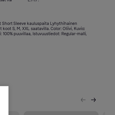
rt Short Sleeve kauluspaita Lyhythihainen
koot S, M, XXL saatavilla. Color: Oliivi, Kuvio:
: 100% puuvillaa, Istuvuustiedot: Regular-malli,