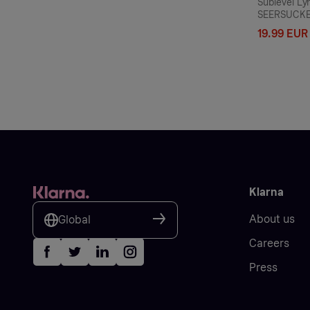
Sublevel Ly
SEERSUCKER
Miehet - R
19.99 EUR
Klarna
About us
Global
Careers
Press