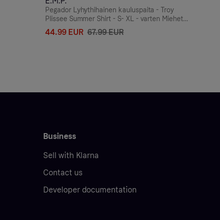
E.M.P.
Pegador Lyhythihainen kauluspaita - Troy
Plissee Summer Shirt - S- XL - varten Miehet -
Harmaa
44.99 EUR
67.99 EUR
Business
Sell with Klarna
Contact us
Developer documentation