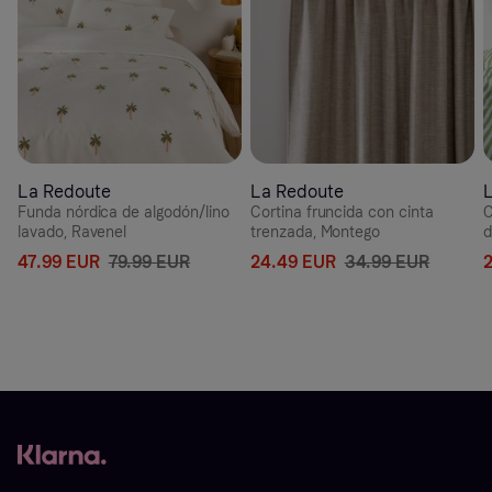
La Redoute
La Redoute
Funda nórdica de algodón/lino
Cortina fruncida con cinta
C
lavado, Ravenel
trenzada, Montego
d
v
47.99 EUR
79.99 EUR
24.49 EUR
34.99 EUR