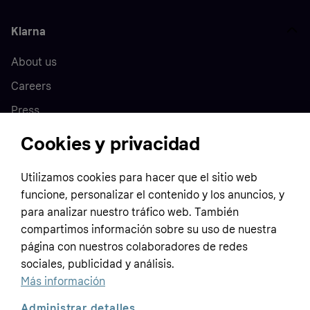
Klarna
About us
Careers
Press
Cookies y privacidad
Home
Utilizamos cookies para hacer que el sitio web
funcione, personalizar el contenido y los anuncios, y
Customer service
Business
para analizar nuestro tráfico web. También
Terms & conditions
compartimos información sobre su uso de nuestra
Sell with Klarna
página con nuestros colaboradores de redes
Privacy policy
sociales, publicidad y análisis.
Global
Contact us
Tracking technology notice
Más información
Developer documentation
Administrar detalles