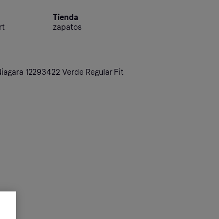
Tienda
rt
zapatos
iagara 12293422 Verde Regular Fit