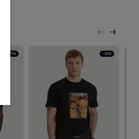
- 11%
- 30%