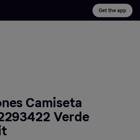
Get the app
ones Camiseta
12293422 Verde
it