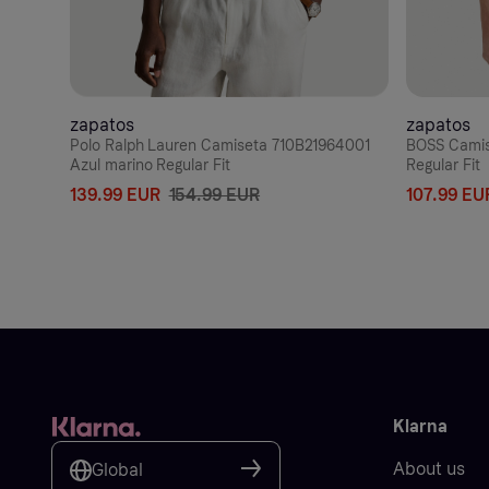
zapatos
zapatos
Polo Ralph Lauren Camiseta 710B21964001
BOSS Camis
Azul marino Regular Fit
Regular Fit
139.99 EUR
154.99 EUR
107.99 EU
Klarna
About us
Global