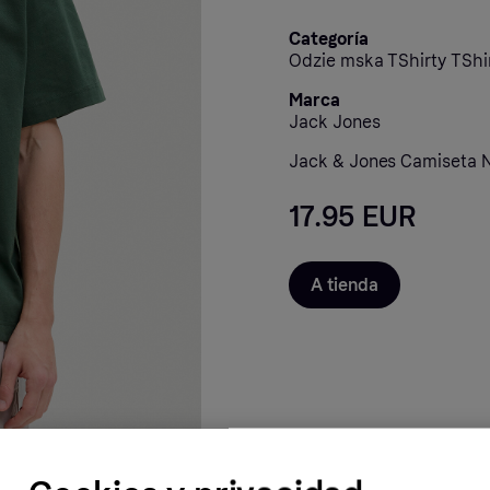
Categoría
Odzie mska TShirty TShi
Marca
Jack Jones
Jack & Jones Camiseta N
17.95 EUR
A tienda