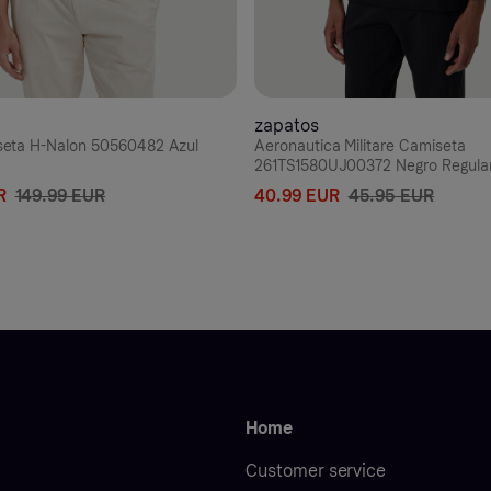
zapatos
eta H-Nalon 50560482 Azul
Aeronautica Militare Camiseta
261TS1580UJ00372 Negro Regular
R
149.99 EUR
40.99 EUR
45.95 EUR
Home
Customer service