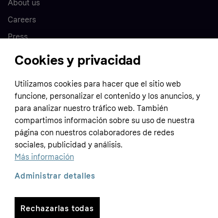
About us
Careers
Press
Cookies y privacidad
Home
Utilizamos cookies para hacer que el sitio web
funcione, personalizar el contenido y los anuncios, y
Customer service
Business
para analizar nuestro tráfico web. También
Terms & conditions
compartimos información sobre su uso de nuestra
Sell with Klarna
página con nuestros colaboradores de redes
Privacy policy
sociales, publicidad y análisis.
Global
Contact us
Tracking technology notice
Más información
Developer documentation
Administrar detalles
Rechazarlas todas