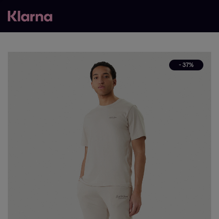
- 37%