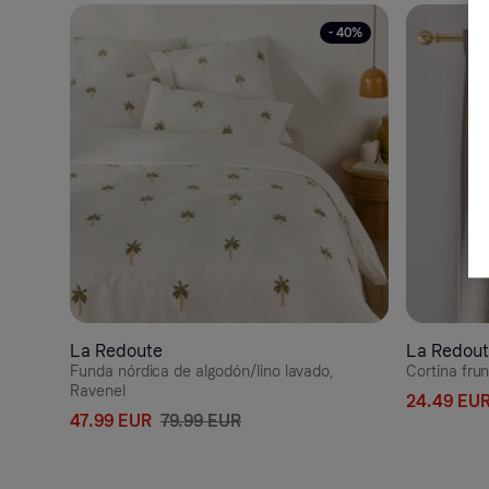
- 40%
La Redoute
La Redou
Funda nórdica de algodón/lino lavado,
Cortina fru
Ravenel
24.49 EU
47.99 EUR
79.99 EUR