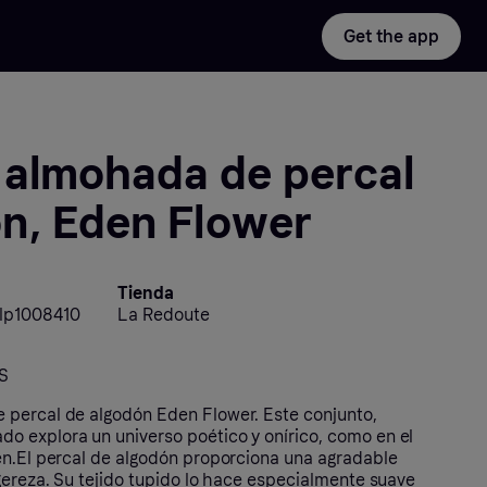
Get the app
 almohada de percal
ón, Eden Flower
Tienda
lp1008410
La Redoute
S
 percal de algodón Eden Flower. Este conjunto,
 explora un universo poético y onírico, como en el
én.El percal de algodón proporciona una agradable
gereza. Su tejido tupido lo hace especialmente suave