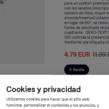
para un confort premium.
con los lavados.Descrip
número de hilos, mayor 
anverso/reversoCuidados
en lugar de 60º, se red
funda de almohada rect
cuadrante OEKO-TEX® St
100 controla la presencia
mediante una etiqueta in
4.79 EUR
11.99
A tienda
Cookies y privacidad
Utilizamos cookies para hacer que el sitio web
funcione, personalizar el contenido y los anuncios, y