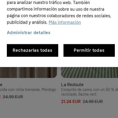
para analizar nuestro tráfico web. También
- 30%
compartimos información sobre su uso de nuestra
página con nuestros colaboradores de redes sociales,
publicidad y análisis.
Más información
Administrar detalles
Rechazarlas todas
Permitir todas
te
La Redoute
ncida con cinta trenzada, Montego
Conjunto de cama con un 50 % d
reciclado, Sacha vert
R
34.99 EUR
21.24 EUR
24.99 EUR