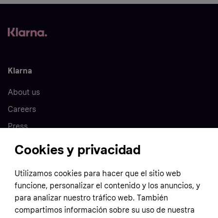
Klarna
About us
Careers
Press
Cookies y privacidad
Home
Utilizamos cookies para hacer que el sitio web
funcione, personalizar el contenido y los anuncios, y
Customer service
Business
para analizar nuestro tráfico web. También
Terms & conditions
compartimos información sobre su uso de nuestra