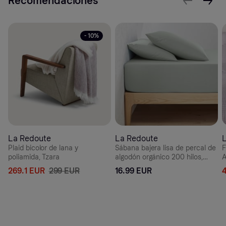
Recomendaciones
- 10%
La Redoute
La Redoute
Plaid bicolor de lana y
Sábana bajera lisa de percal de
F
poliamida, Tzara
algodón orgánico 200 hilos,
A
Scenario
269.1 EUR
299 EUR
16.99 EUR