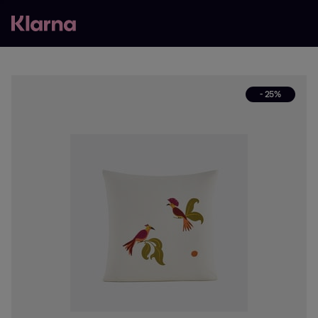
- 25%