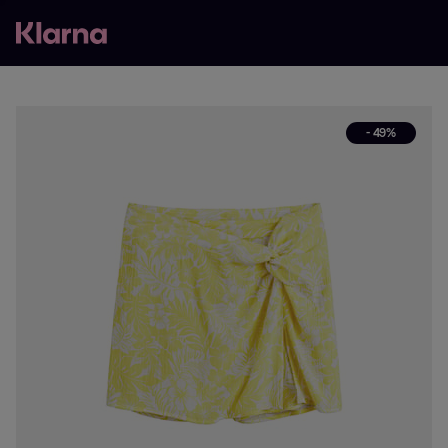
- 49%