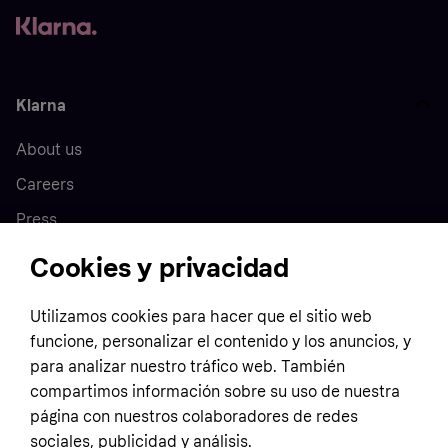
Klarna
About us
Careers
Press
Cookies y privacidad
Home
Utilizamos cookies para hacer que el sitio web
funcione, personalizar el contenido y los anuncios, y
Customer service
Business
para analizar nuestro tráfico web. También
Terms & conditions
compartimos información sobre su uso de nuestra
Sell with Klarna
página con nuestros colaboradores de redes
Privacy policy
sociales, publicidad y análisis.