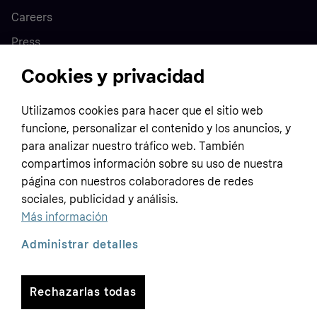
Careers
Press
Cookies y privacidad
Home
Utilizamos cookies para hacer que el sitio web
funcione, personalizar el contenido y los anuncios, y
Customer service
Business
para analizar nuestro tráfico web. También
Terms & conditions
compartimos información sobre su uso de nuestra
Sell with Klarna
página con nuestros colaboradores de redes
Privacy policy
sociales, publicidad y análisis.
Global
Contact us
Tracking technology notice
Más información
Developer documentation
Administrar detalles
Rechazarlas todas
Copyright © 2005-2026 Klarna Bank AB (publ). Headquarters: Stockholm, Sweden. All
rights reserved. Klarna Bank AB (publ). Sveavägen 46, 111 34 Stockholm. Organization