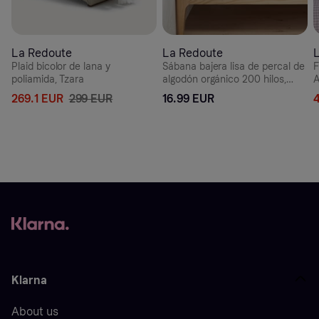
La Redoute
La Redoute
Plaid bicolor de lana y
Sábana bajera lisa de percal de
F
poliamida, Tzara
algodón orgánico 200 hilos,
A
Scenario
269.1 EUR
299 EUR
16.99 EUR
Klarna
About us