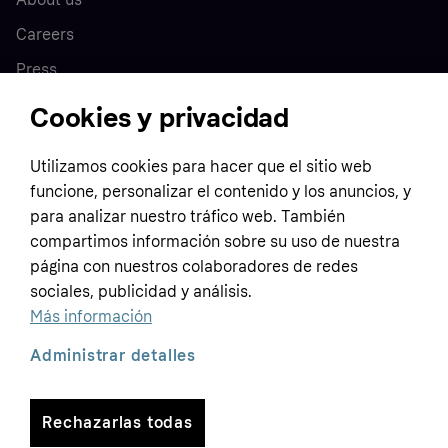
Careers
Press
Cookies y privacidad
Home
Utilizamos cookies para hacer que el sitio web
funcione, personalizar el contenido y los anuncios, y
Customer service
Business
para analizar nuestro tráfico web. También
Terms & conditions
compartimos información sobre su uso de nuestra
Sell with Klarna
página con nuestros colaboradores de redes
Privacy policy
sociales, publicidad y análisis.
Global
Contact us
Tracking technology notice
Más información
Developer documentation
Administrar detalles
Rechazarlas todas
Copyright © 2005-2026 Klarna Bank AB (publ). Headquarters: Stockholm, Sweden. All