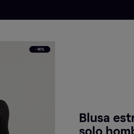
- 80%
Blusa est
solo homb