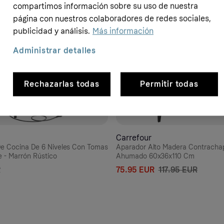
compartimos información sobre su uso de nuestra
página con nuestros colaboradores de redes sociales,
publicidad y análisis.
Más información
Administrar detalles
Rechazarlas todas
Permitir todas
Carrefour
De Cocina De 6 Niveles Con Tomas
Aparador Alto Madera Contracha
e - Marrón Rústico
Ahumado 60x36x110 Cm
R
75.95 EUR
117.95 EUR