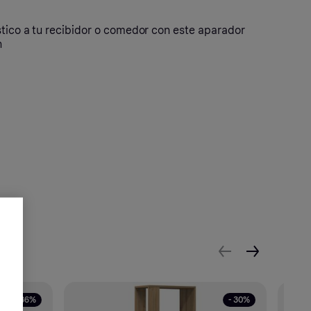
stico a tu recibidor o comedor con este aparador
n
- 36%
- 30%