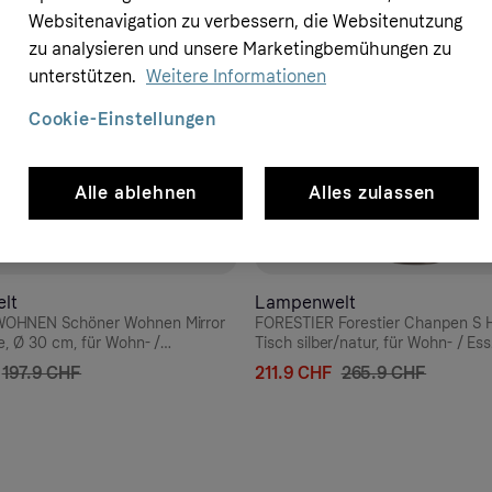
Websitenavigation zu verbessern, die Websitenutzung
zu analysieren und unsere Marketingbemühungen zu
unterstützen.
Weitere Informationen
Cookie-Einstellungen
Alle ablehnen
Alles zulassen
lt
Lampenwelt
OHNEN Schöner Wohnen Mirror
FORESTIER Forestier Chanpen S 
e, Ø 30 cm, für Wohn- /
Tisch silber/natur, für Wohn- / Es
las, Metall, E27, 40 W,
Hanf, Metall, Marmor, E27, 60 W,
197.9 CHF
211.9 CHF
265.9 CHF
zienz: A++, H: 33 cm
Energieeffizienz: A++, H: 41 cm