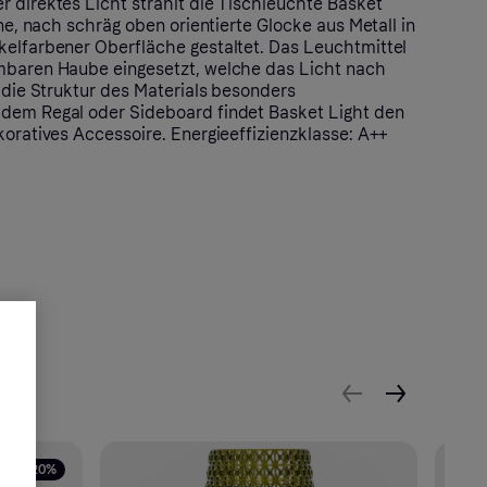
r direktes Licht strahlt die Tischleuchte Basket
fene, nach schräg oben orientierte Glocke aus Metall in
kelfarbener Oberfläche gestaltet. Das Leuchtmittel
hmbaren Haube eingesetzt, welche das Licht nach
s die Struktur des Materials besonders
 dem Regal oder Sideboard findet Basket Light den
koratives Accessoire. Energieeffizienzklasse: A++
- 20%