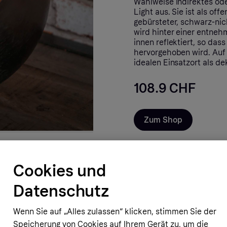
Wahlweise indirektes ode
Light aus. Sie ist als of
gebürsteter, schwarz-nic
wird hinter einer entne
innen reflektiert, so das
hervorgehoben wird. Auf
idealen Einsatzort als de
108.9 CHF
Zum Shop
Cookies und
Datenschutz
Wenn Sie auf „Alles zulassen“ klicken, stimmen Sie der
- 55%
Speicherung von Cookies auf Ihrem Gerät zu, um die