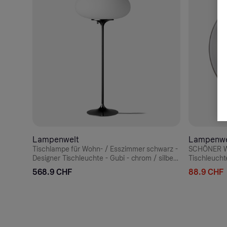
Lampenwelt
Lampenwe
Tischlampe für Wohn- / Esszimmer schwarz -
SCHÖNER W
Designer Tischleuchte - Gubi - chrom / silber -
Tischleucht
Metall, Glas
Esszimmer, G
568.9 CHF
88.9 CHF
Energieeffi