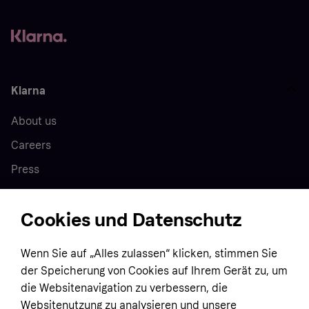
Klarna
About us
Careers
Press
Cookies und Datenschutz
Home
Wenn Sie auf „Alles zulassen“ klicken, stimmen Sie
Customer service
Business
der Speicherung von Cookies auf Ihrem Gerät zu, um
Terms & conditions
die Websitenavigation zu verbessern, die
Sell with Klarna
Websitenutzung zu analysieren und unsere
Privacy policy