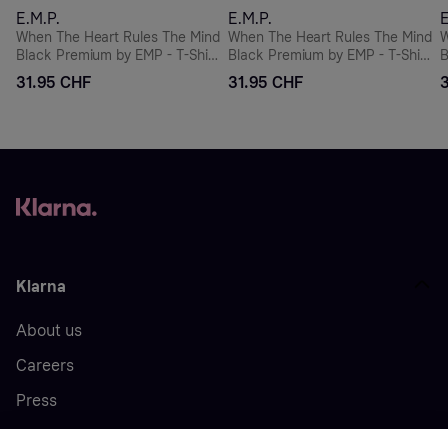
E.M.P.
E.M.P.
E
When The Heart Rules The Mind
When The Heart Rules The Mind
W
Black Premium by EMP - T-Shirt
Black Premium by EMP - T-Shirt
B
-
-
-
31.95 CHF
31.95 CHF
Klarna
About us
Careers
Press