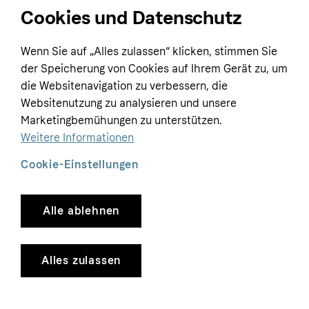
Cookies und Datenschutz
Home
Wenn Sie auf „Alles zulassen“ klicken, stimmen Sie
Customer service
Business
der Speicherung von Cookies auf Ihrem Gerät zu, um
Terms & conditions
die Websitenavigation zu verbessern, die
Websitenutzung zu analysieren und unsere
Sell with Klarna
Privacy policy
Marketingbemühungen zu unterstützen.
Global
Contact us
Tracking technology notice
Weitere Informationen
Developer documentation
Cookie-Einstellungen
Alle ablehnen
Copyright © 2005-2026 Klarna Bank AB (publ). Headquarters: Stockholm, Sweden. All
rights reserved. Klarna Bank AB (publ). Sveavägen 46, 111 34 Stockholm. Organization
number: 556737-0431
Alles zulassen
Cookies
Klarna.com