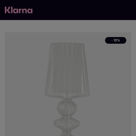
- 18%