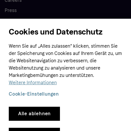
Careers
Press
Cookies und Datenschutz
Home
Wenn Sie auf „Alles zulassen“ klicken, stimmen Sie
Customer service
Business
der Speicherung von Cookies auf Ihrem Gerät zu, um
Terms & conditions
die Websitenavigation zu verbessern, die
Sell with Klarna
Websitenutzung zu analysieren und unsere
Privacy policy
Marketingbemühungen zu unterstützen.
Global
Contact us
Tracking technology notice
Weitere Informationen
Developer documentation
Cookie-Einstellungen
Alle ablehnen
Copyright © 2005-2026 Klarna Bank AB (publ). Headquarters: Stockholm, Sweden. All
rights reserved. Klarna Bank AB (publ). Sveavägen 46, 111 34 Stockholm. Organization
number: 556737-0431