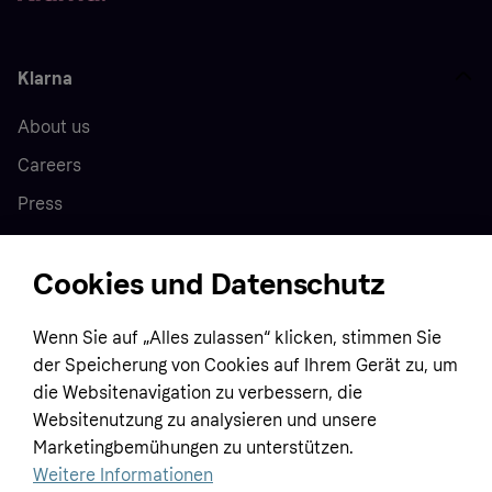
Klarna
About us
Careers
Press
Cookies und Datenschutz
Home
Wenn Sie auf „Alles zulassen“ klicken, stimmen Sie
Customer service
Business
der Speicherung von Cookies auf Ihrem Gerät zu, um
Terms & conditions
die Websitenavigation zu verbessern, die
Sell with Klarna
Websitenutzung zu analysieren und unsere
Privacy policy
Marketingbemühungen zu unterstützen.
Global
Contact us
Tracking technology notice
Weitere Informationen