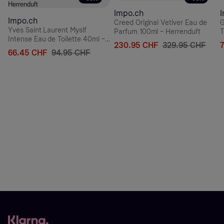
Impo.ch
Impo.ch
Creed Original Vetiver Eau de
G
Yves Saint Laurent Myslf
Parfum 100ml – Herrenduft
T
Intense Eau de Toilette 40ml –
H
230.95 CHF
329.95 CHF
Herrenduft
66.45 CHF
94.95 CHF