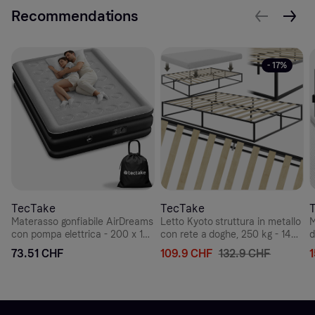
Recommendations
- 17%
TecTake
TecTake
Materasso gonfiabile AirDreams
Letto Kyoto struttura in metallo
M
con pompa elettrica - 200 x 148
con rete a doghe, 250 kg - 140
d
x 44 cm | tectake
x 200 x 25,5 cm | tectake
c
73.51 CHF
109.9 CHF
132.9 CHF