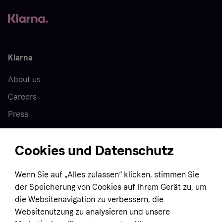
Klarna
About us
Careers
Press
Cookies und Datenschutz
Home
Wenn Sie auf „Alles zulassen“ klicken, stimmen Sie
Customer service
Business
der Speicherung von Cookies auf Ihrem Gerät zu, um
Terms & conditions
die Websitenavigation zu verbessern, die
Sell with Klarna
Websitenutzung zu analysieren und unsere
Privacy policy