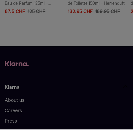
Eau de Parfum 125ml –
de Toilette 150ml – Herrenduft
d
Herrenduft
87.5 CHF
125 CHF
132.95 CHF
189.95 CHF
Klarna
About us
Careers
Press