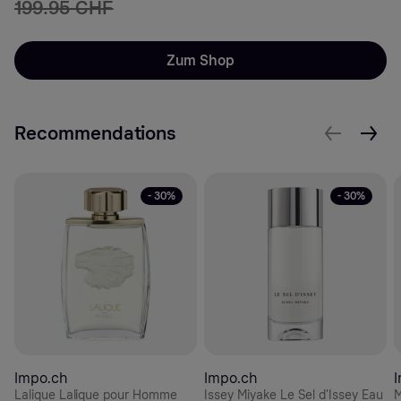
199.95 CHF
Zum Shop
Recommendations
- 30%
- 30%
Impo.ch
Impo.ch
Lalique Lalique pour Homme
Issey Miyake Le Sel d'Issey Eau
M