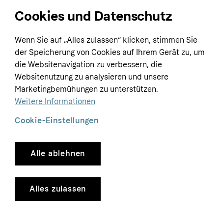
Cookies und Datenschutz
Home
Wenn Sie auf „Alles zulassen“ klicken, stimmen Sie
Customer service
Business
der Speicherung von Cookies auf Ihrem Gerät zu, um
Terms & conditions
die Websitenavigation zu verbessern, die
Sell with Klarna
Websitenutzung zu analysieren und unsere
Privacy policy
Marketingbemühungen zu unterstützen.
Global
Contact us
Tracking technology notice
Weitere Informationen
Developer documentation
Cookie-Einstellungen
Alle ablehnen
Copyright © 2005-2026 Klarna Bank AB (publ). Headquarters: Stockholm, Sweden. All
rights reserved. Klarna Bank AB (publ). Sveavägen 46, 111 34 Stockholm. Organization
number: 556737-0431
Alles zulassen
Cookies
Klarna.com