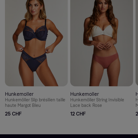
Hunkemoller
Hunkemoller
Hunkemöller Slip brésilien taille
Hunkemöller String Invisible
H
haute Margot Bleu
Lace back Rose
M
25 CHF
12 CHF