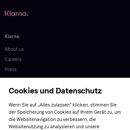
Klarna
About us
Careers
Press
Cookies und Datenschutz
Home
Wenn Sie auf „Alles zulassen“ klicken, stimmen Sie
Customer service
Business
der Speicherung von Cookies auf Ihrem Gerät zu, um
Terms & conditions
die Websitenavigation zu verbessern, die
Websitenutzung zu analysieren und unsere
Sell with Klarna
Privacy policy