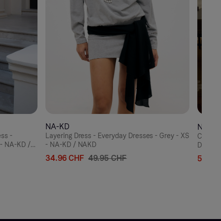
NA-KD
NA-K
ss -
Layering Dress - Everyday Dresses - Grey - XS
Crinkle
 - NA-KD /
- NA-KD / NAKD
Dresses
34.96 CHF
49.95 CHF
53.16