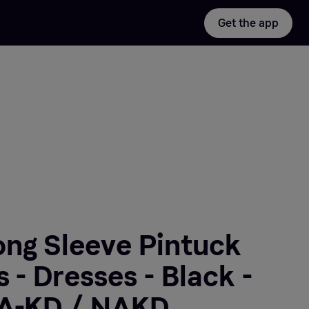
Get the app
ong Sleeve Pintuck
 - Dresses - Black -
NA-KD / NAKD