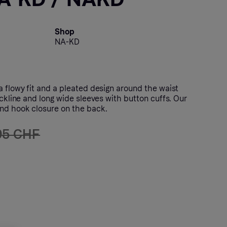
Shop
NA-KD
a flowy fit and a pleated design around the waist
neckline and long wide sleeves with button cuffs. Our
and hook closure on the back.
95 CHF