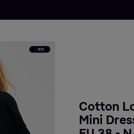
- 30%
Cotton L
Mini Dress
EU 38 - 