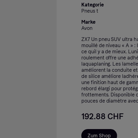
Kategorie
Pneus t
Marke
Avon
ZX7 Un pneu SUV ultra h
mouillé de niveau « A » :
ce quil y a de mieux. Lu
roulement offre une adhé
laquaplaning. Les lamell
améliorent la conduite e
de silice améliore ladhér
une finition haut de gamm
rebord élargi pour protég
frottements. Disponible 
pouces de diamètre avec 
192.88 CHF
Zum Shop