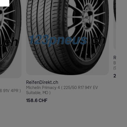
Reifen
Bridges
(98Y) X
265.1
ReifenDirekt.ch
Michelin Primacy 4 ( 225/50 R17 94Y EV
6 91V 4PR )
Suitable, MO )
158.6 CHF