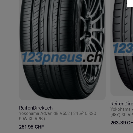
ReifenDir
ReifenDirekt.ch
Yokohama A
Yokohama Advan dB V552 ( 245/40 R20
(98Y) XL RP
99W XL RPB )
263.39 C
251.95 CHF