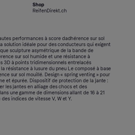
Shop
ReifenDirekt.ch
autes performances à score dadhérence sur sol
 la solution idéale pour des conducteurs qui exigent
nique sculpture asymétrique de la bande de
rence sur sol humide et une résistance à
es 3D à points tridimensionnels entrelacés
t la résistance à lusure du pneu Le composé à base
ence sur sol mouillé. Design « spring venting » pour
e et épurée. Dispositif de protection de la jante :
er les jantes en alliage des chocs et des
dans une gamme de dimensions allant de 16 à 21
des indices de vitesse V, W et Y.