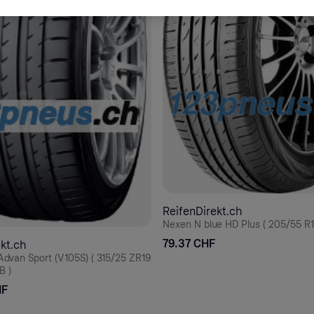
ReifenDirekt.ch
Nexen N blue HD Plus ( 205/55 R1
79.37 CHF
ekt.ch
dvan Sport (V105S) ( 315/25 ZR19
B )
HF