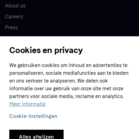
About us
Careers
Press
Cookies en privacy
Home
We gebruiken cookies om inhoud en advertenties te
Customer service
Business
personaliseren, sociale mediafuncties aan te bieden
Terms & conditions
en ons verkeer te analyseren. We delen ook
informatie over uw gebruik van onze site met onze
Sell with Klarna
Privacy policy
partners voor sociale media, reclame en analytics.
Global
Contact us
Tracking technology notice
Meer informatie
Developer documentation
Cookie-instellingen
Alles afwijzen