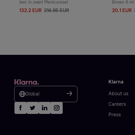
leer, in zwart Manicureset
Brown 4 ml
132.2 EUR
214.95 EUR
20.1 EUR
Klarna
About us
Global
Careers
Press