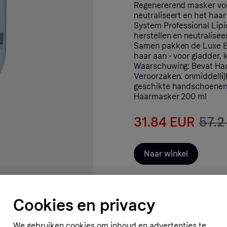
Regenererend masker voor
neutraliseert en het haar
System Professional Lipi
herstellen en neutralise
Samen pakken de Luxe Bl
haar aan - voor gladder, 
Waarschuwing: Bevat Haa
Veroorzaken. onmiddellij
geschikte handschoenen.
Haarmasker 200 ml
31.84 EUR
57.2
Naar winkel
Cookies en privacy
We gebruiken cookies om inhoud en advertenties te