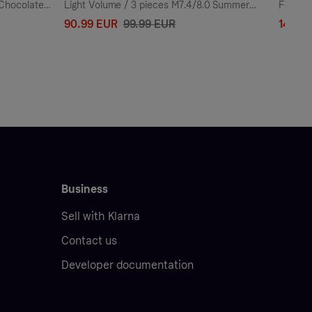
 Chocolate
Light Volume / 3 pieces M7.4/8.0 Summer
Foam Re
Blonde 50 cm Hair extensions 57 g
90.99 EUR
99.99 EUR
14.21 
Business
Sell with Klarna
Contact us
Developer documentation