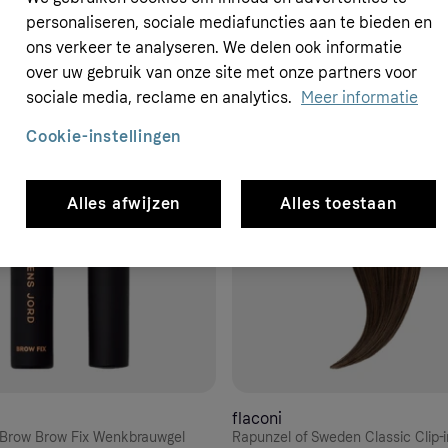
personaliseren, sociale mediafuncties aan te bieden en
ons verkeer te analyseren. We delen ook informatie
over uw gebruik van onze site met onze partners voor
- 9%
sociale media, reclame en analytics.
Meer informatie
Cookie-instellingen
Alles afwijzen
Alles toestaan
flaconi
 Brow Brow Fix Wenkbrauwgel
Rapunzel of Sweden Classic Clip-in