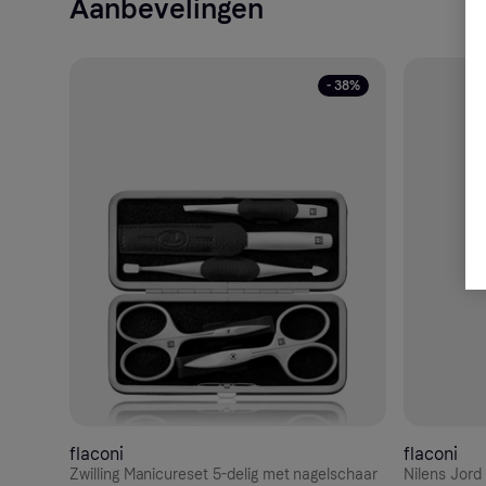
Aanbevelingen
- 38%
flaconi
flaconi
Zwilling Manicureset 5-delig met nagelschaar
Nilens Jord