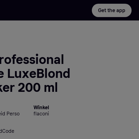
Get the app
rofessional
e LuxeBlond
er 200 ml
Winkel
id Perso
flaconi
idCode