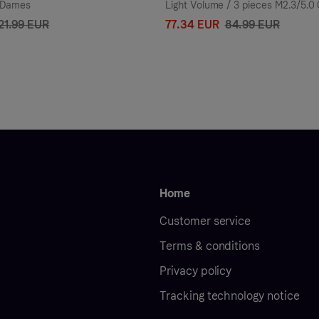
 Dames
Light Volume / 3 pieces M2.3/5.0
Mix 40 cm Hair extensions 52.5 g
21.99 EUR
77.34 EUR
84.99 EUR
Home
Customer service
Terms & conditions
Privacy policy
Tracking technology notice