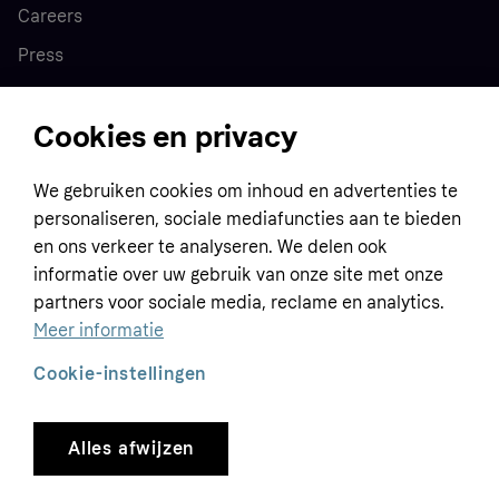
Careers
Press
Cookies en privacy
Home
We gebruiken cookies om inhoud en advertenties te
Customer service
Business
personaliseren, sociale mediafuncties aan te bieden
Terms & conditions
en ons verkeer te analyseren. We delen ook
Sell with Klarna
informatie over uw gebruik van onze site met onze
Privacy policy
partners voor sociale media, reclame en analytics.
Global
Contact us
Tracking technology notice
Meer informatie
Developer documentation
Cookie-instellingen
Alles afwijzen
Copyright © 2005-2026 Klarna Bank AB (publ). Headquarters: Stockholm, Sweden. All
rights reserved. Klarna Bank AB (publ). Sveavägen 46, 111 34 Stockholm. Organization
number: 556737-0431