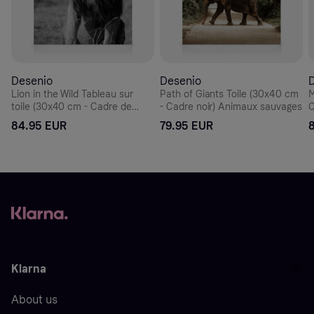
Desenio
Desenio
Lion in the Wild Tableau sur
Path of Giants Toile (30x40 cm
M
toile (30x40 cm - Cadre de
- Cadre noir) Animaux sauvages
C
chêne) Animaux sauvages
s
84.95 EUR
79.95 EUR
Klarna
About us