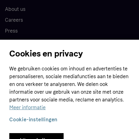
About us
Careers
Press
Cookies en privacy
Home
We gebruiken cookies om inhoud en advertenties te
Customer service
Business
personaliseren, sociale mediafuncties aan te bieden
Terms & conditions
en ons verkeer te analyseren. We delen ook
informatie over uw gebruik van onze site met onze
Sell with Klarna
Privacy policy
partners voor sociale media, reclame en analytics.
Global
Contact us
Tracking technology notice
Meer informatie
Developer documentation
Cookie-instellingen