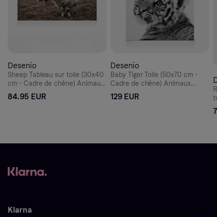
Desenio
Desenio
Sheep Tableau sur toile (30x40
Baby Tiger Toile (50x70 cm -
cm - Cadre de chêne) Animaux
Cadre de chêne) Animaux
R
sauvages
sauvages
84.95 EUR
129 EUR
t
A
Klarna