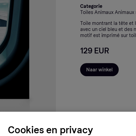
Categorie
Toiles Animaux Animaux
Toile montrant la tête et 
avec un ciel bleu et des 
motif est imprimé sur toi
129 EUR
Naar winkel
Cookies en privacy