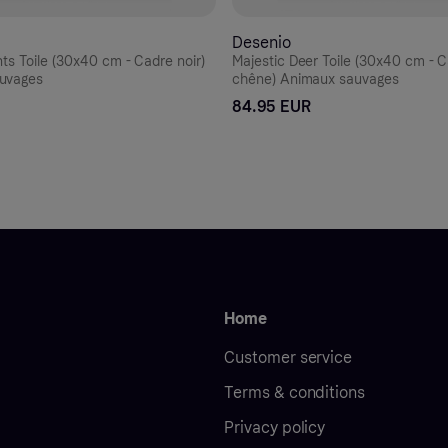
Desenio
nts Toile (30x40 cm - Cadre noir)
Majestic Deer Toile (30x40 cm - 
uvages
chêne) Animaux sauvages
84.95 EUR
Home
Customer service
Terms & conditions
Privacy policy