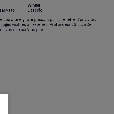
Winkel
 sauvage
Desenio
le cou d'une girafe passant par la fenêtre d'un avion,
nuages visibles à l'extérieur.Profondeur : 3,2 cmCe
le avec une surface plane.