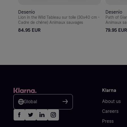
Desenio
Desenio
Lion in the Wild Tableau sur toile (30x40 cm -
Path of Gia
Cadre de chêne) Animaux sauvages
Animaux sa
84.95 EUR
79.95 EUR
Klarna
About us
Global
Careers
Press