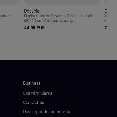
Desenio
Desen
Cadre de
Elephant on the Savanna Tableau sur toile
Vintage
(30x40 cm) Animaux sauvages
44.95 EUR
79.95
Business
Sell with Klarna
Contact us
Developer documentation