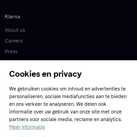
Klarna
About us
Careers
Press
Cookies en privacy
Home
We gebruiken cookies om inhoud en advertenties te
Customer service
Business
personaliseren, sociale mediafuncties aan te bieden
Terms & conditions
en ons verkeer te analyseren. We delen ook
informatie over uw gebruik van onze site met onze
Sell with Klarna
Privacy policy
partners voor sociale media, reclame en analytics.
Global
Contact us
Tracking technology notice
Meer informatie
Developer documentation