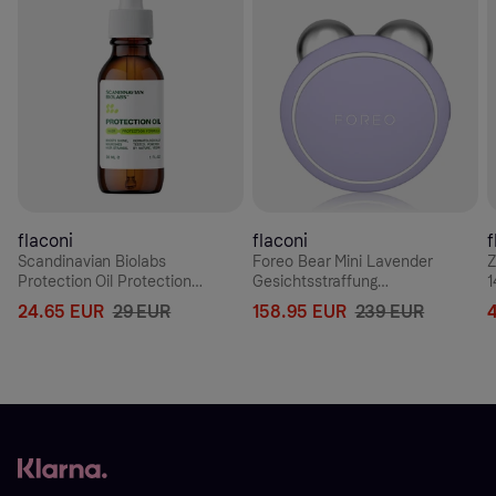
flaconi
flaconi
f
Scandinavian Biolabs
Foreo Bear Mini Lavender
Z
Protection Oil Protection
Gesichtsstraffung
1
Formula Haarolie 30 ml
Massageapparaat
24.65 EUR
29 EUR
158.95 EUR
239 EUR