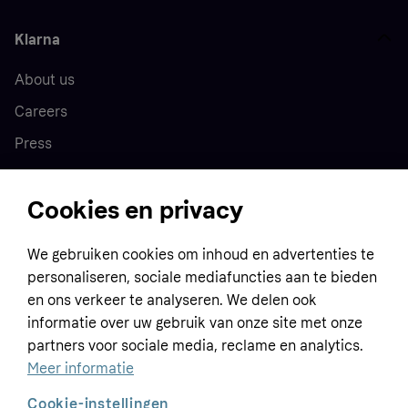
Klarna
About us
Careers
Press
Cookies en privacy
Home
We gebruiken cookies om inhoud en advertenties te
Customer service
Business
personaliseren, sociale mediafuncties aan te bieden
Terms & conditions
en ons verkeer te analyseren. We delen ook
informatie over uw gebruik van onze site met onze
Sell with Klarna
Privacy policy
partners voor sociale media, reclame en analytics.
Global
Contact us
Tracking technology notice
Meer informatie
Developer documentation
Cookie-instellingen