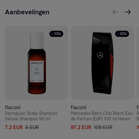
Aanbevelingen
- 10%
- 10%
flaconi
flaconi
f
Sachajuan Scalp Shampoo
Mercedes-Benz Club Black Eau
A
Deluxe Shampoo 50 ml
de Parfum (EdP) 100 ml Heren
B
m
7.2 EUR
8 EUR
97.2 EUR
108 EUR
1