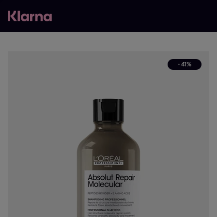
- 41%