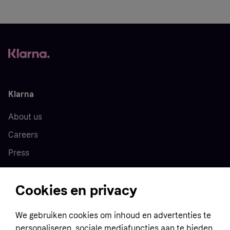
Klarna
About us
Careers
Press
Cookies en privacy
Home
We gebruiken cookies om inhoud en advertenties te
Customer service
Business
personaliseren, sociale mediafuncties aan te bieden