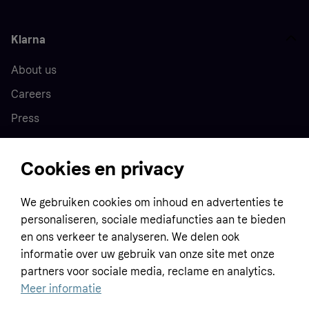
Klarna
About us
Careers
Press
Cookies en privacy
Home
We gebruiken cookies om inhoud en advertenties te
Customer service
Business
personaliseren, sociale mediafuncties aan te bieden
Terms & conditions
en ons verkeer te analyseren. We delen ook
Sell with Klarna
informatie over uw gebruik van onze site met onze
Privacy policy
partners voor sociale media, reclame en analytics.
Global
Contact us
Tracking technology notice
Meer informatie
Developer documentation