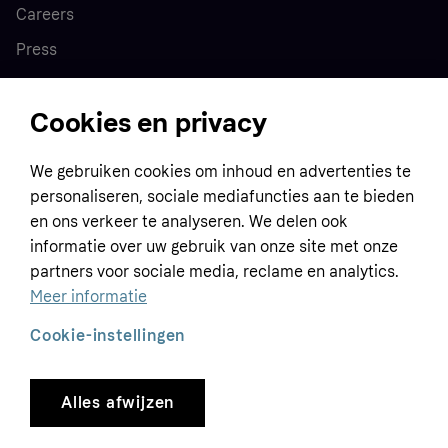
Careers
Press
Cookies en privacy
Home
We gebruiken cookies om inhoud en advertenties te
Customer service
Business
personaliseren, sociale mediafuncties aan te bieden
Terms & conditions
en ons verkeer te analyseren. We delen ook
Sell with Klarna
informatie over uw gebruik van onze site met onze
Privacy policy
partners voor sociale media, reclame en analytics.
Global
Contact us
Tracking technology notice
Meer informatie
Developer documentation
Cookie-instellingen
Alles afwijzen
Copyright © 2005-2026 Klarna Bank AB (publ). Headquarters: Stockholm, Sweden. All
rights reserved. Klarna Bank AB (publ). Sveavägen 46, 111 34 Stockholm. Organization
number: 556737-0431