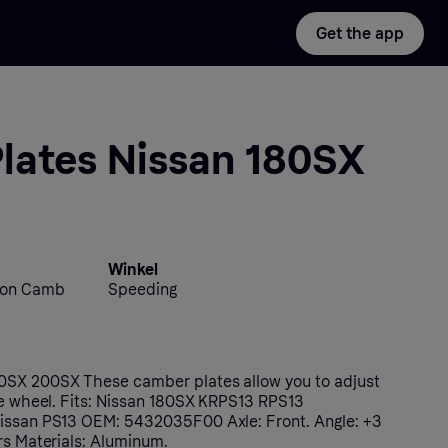
Get the app
lates Nissan 180SX
Winkel
ion Camb
Speeding
0SX 200SX These camber plates allow you to adjust
xle wheel. Fits: Nissan 180SX KRPS13 RPS13
Nissan PS13 OEM: 5432035F00 Axle: Front. Angle: +3
rs Materials: Aluminum.