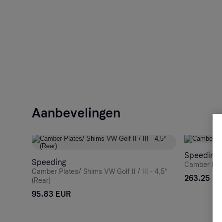
Aanbevelingen
Speeding
Speeding
Camber Plate
Camber Plates/ Shims VW Golf II / III - 4,5°
263.25 E
(Rear)
95.83 EUR