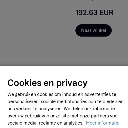
192.63 EUR
Naar winkel
Cookies en privacy
Speeding
We gebruiken cookies om inhoud en advertenties te
s VW Golf II Golf III (3D)
Camber Plates Porsche 924 944 
personaliseren, sociale mediafuncties aan te bieden en
UR
260.88 EUR
ons verkeer te analyseren. We delen ook informatie
over uw gebruik van onze site met onze partners voor
sociale media, reclame en analytics.
Meer informatie